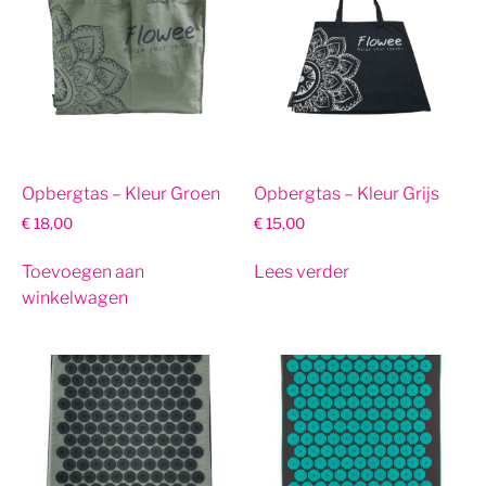
Opbergtas – Kleur Groen
Opbergtas – Kleur Grijs
€
18,00
€
15,00
Toevoegen aan
Lees verder
winkelwagen