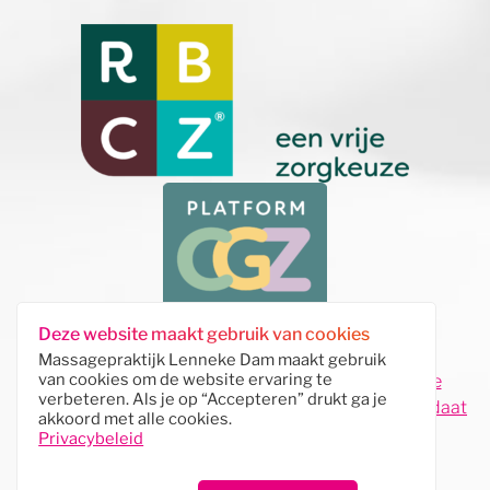
Deze website maakt gebruik van cookies
Massagepraktijk Lenneke Dam maakt gebruik
van cookies om de website ervaring te
sitemap
|
contact
|
privacy en cookies
|
algemene
verbeteren. Als je op “Accepteren” drukt ga je
voorwaarden
|
klachtenregeling
| website door
Kordaat
akkoord met alle cookies.
Media
|
Privacybeleid