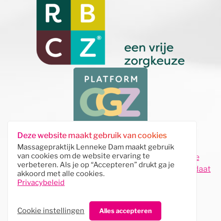
Deze website maakt gebruik van cookies
Massagepraktijk Lenneke Dam maakt gebruik
van cookies om de website ervaring te
sitemap
|
contact
|
privacy en cookies
|
algemene
verbeteren. Als je op “Accepteren” drukt ga je
voorwaarden
|
klachtenregeling
| website door
Kordaat
akkoord met alle cookies.
Media
|
Privacybeleid
Cookie instellingen
Cookie instellingen
Alles accepteren